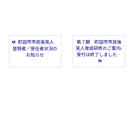
町田市市民後見人
第７期 町田市市民後
投稿ナビゲーション
見人育成研修のご案内-
登録者／受任者状況の
受付は終了しました‐
お知らせ