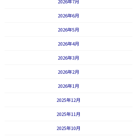
2026年7月
７０万円
・ふれあいサロン活動事業
2026年6月
市内７２か所のふれあいサロンの活動に助成しまし
2026年5月
た。
2026年4月
９２万２０４５円
・児童福祉施設行事費等助成金
2026年3月
市内の児童養護施設・乳児院の行事費に助成しまし
2026年2月
た。
４０万１０００円
2026年1月
赤い羽根データベースはねっと（外部サイト）
では、
2025年12月
赤い羽根共同募金と歳末たすけあい運動を含めた情報
が掲載されていますので、ご参考になさってくださ
2025年11月
い。
2025年10月