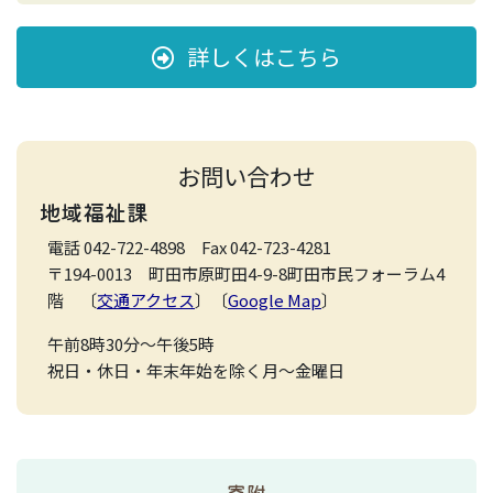
（土）
詳しくはこちら
募金実績
歳末たすけあい募金へのご協力ありがとうございまし
お問い合わせ
た。
地域福祉課
４，３２０，３４８円
電話 042-722-4898 Fax 042-723-4281
〒194-0013 町田市原町田4-9-8町田市民フォーラム4
階 〔
交通アクセス
〕〔
Google Map
〕
午前8時30分～午後5時
祝日・休日・年末年始を除く月～金曜日
2025年度チラシ
寄附