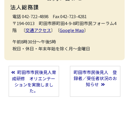
法人総務課
電話 042-722-4898 Fax 042-723-4281
〒194-0013 町田市原町田4-9-8町田市民フォーラム4
階 〔
交通アクセス
〕〔
Google Map
〕
午前8時30分～午後5時
祝日・休日・年末年始を除く月～金曜日
町田市市民後見人育
町田市市民後見人 登
投稿ナビゲーション
録者／受任者状況のお
成研修 オリエンテー
知らせ
ションを実施しまし
た。