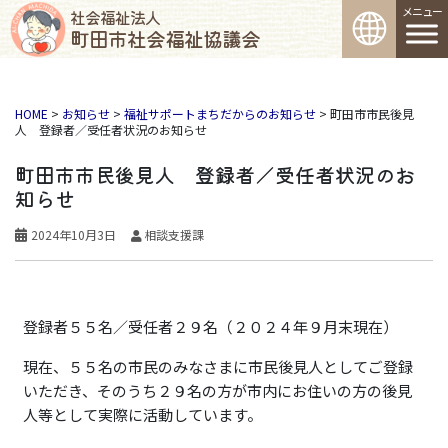
コンテンツへスキップ
社会福祉法人
町田市社会福祉協議会
メインナビゲーション
HOME
>
お知らせ
>
福祉サポートまちだからのお知らせ
>
町田市市民後見
人 登録者／受任者状況のお知らせ
町田市市民後見人 登録者／受任者状況のお
知らせ
2024年10月3日
相談支援課
登録者５５名／受任者２９名（２０２４年９月末現在）
現在、５５名の市民のみなさまに市民後見人としてご登録
いただき、そのうち２９名の方が市内にお住いの方の後見
人等として実際に活動しています。