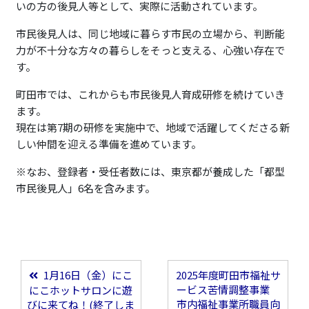
いの方の後見人等として、実際に活動されています。
市民後見人は、同じ地域に暮らす市民の立場から、判断能
力が不十分な方々の暮らしをそっと支える、心強い存在で
す。
町田市では、これからも市民後見人育成研修を続けていき
ます。
現在は第7期の研修を実施中で、地域で活躍してくださる新
しい仲間を迎える準備を進めています。
※なお、登録者・受任者数には、東京都が養成した「都型
市民後見人」6名を含みます。
1月16日（金）にこ
2025年度町田市福祉サ
投稿ナビゲーション
ービス苦情調整事業
にこホットサロンに遊
市内福祉事業所職員向
びに来てね！(終了しま