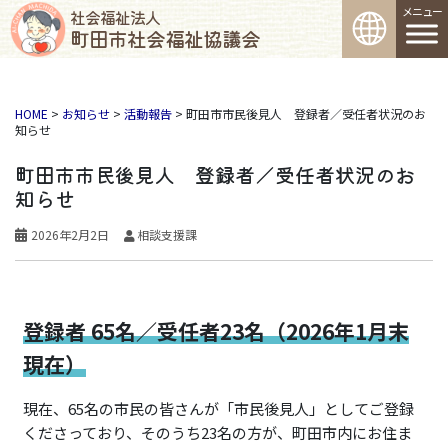
コンテンツへスキップ
社会福祉法人
町田市社会福祉協議会
メインナビゲーション
HOME
>
お知らせ
>
活動報告
>
町田市市民後見人 登録者／受任者状況のお
知らせ
町田市市民後見人 登録者／受任者状況のお
知らせ
2026年2月2日
相談支援課
登録者 65名／受任者23名（2026年1月末
現在）
現在、65名の市民の皆さんが「市民後見人」としてご登録
くださっており、そのうち23名の方が、町田市内にお住ま