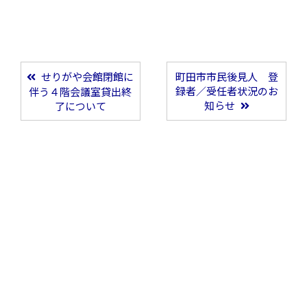
せりがや会館閉館に
町田市市民後見人 登
投稿ナビゲーション
録者／受任者状況のお
伴う４階会議室貸出終
知らせ
了について