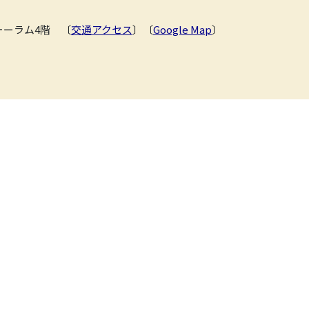
フォーラム4階 〔
交通アクセス
〕〔
Google Map
〕