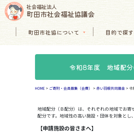
社会福祉法人
町田市社会福祉協議会
コンテンツへスキップ
町田市社協について
目的で探す
メインナビゲーション
令和8年度 地域配分
HOME
>
ご寄附・会員募集（会費）
>
赤い羽根共同募金
>
令
地域配分（Ｂ配分）は、それぞれの地域でお寄
配分です。地域性の高い施設・団体を対象とし
【申請施設の皆さまへ】