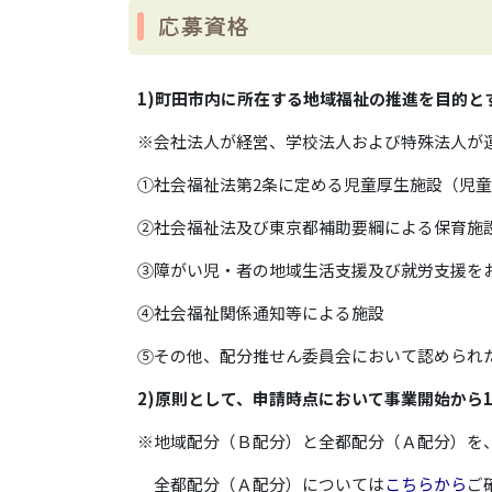
応募資格
1)町田市内に所在する地域福祉の推進を目的と
※会社法人が経営、学校法人および特殊法人が
①社会福祉法第2条に定める児童厚生施設（児
②社会福祉法及び東京都補助要綱による保育施
③障がい児・者の地域生活支援及び就労支援を
④社会福祉関係通知等による施設
⑤その他、配分推せん委員会において認められ
2)原則として、申請時点において事業開始から
※地域配分（Ｂ配分）と全都配分（Ａ配分）を
全都配分（Ａ配分）については
こちらから
ご