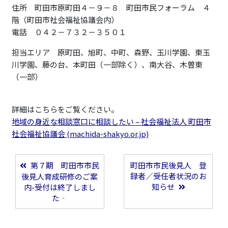
住所 町田市原町田４－９－８ 町田市民フォーラム ４
階（町田市社会福祉協議会内）
電話 ０４２－７３２－３５０１
担当エリア 原町田、旭町、中町、森野、玉川学園、東玉
川学園、藤の台、本町田（一部除く）、南大谷、木曽東
（一部）
詳細はこちらをご覧ください。
地域の身近な相談窓口に相談したい – 社会福祉法人 町田市
社会福祉協議会 (machida-shakyo.or.jp)
第７期 町田市市民
町田市市民後見人 登
投稿ナビゲーション
録者／受任者状況のお
後見人育成研修のご案
知らせ
内-受付は終了しまし
た‐