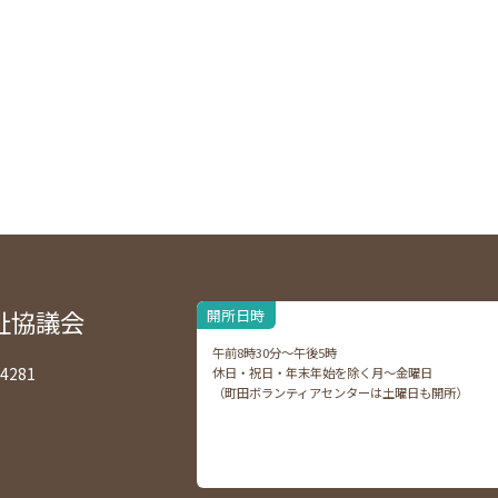
祉協議会
開所日時
午前8時30分～午後5時
4281
休日・祝日・年末年始を除く月～金曜日
（町田ボランティアセンターは土曜日も開所）