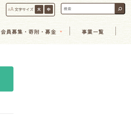
検索:
A
A
文字サイズ
大
中
会員募集・寄附・募金
事業一覧