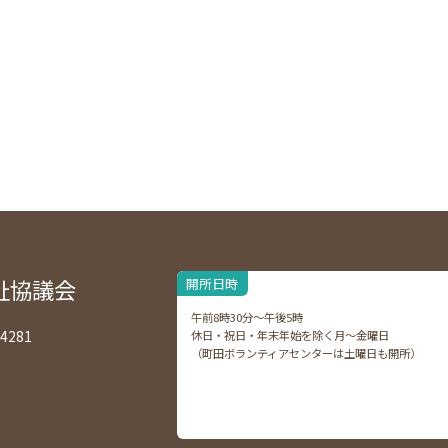
祉協議会
開所日時
午前8時30分～午後5時
4281
休日・祝日・年末年始を除く月～金曜日
（町田ボランティアセンターは土曜日も開所）