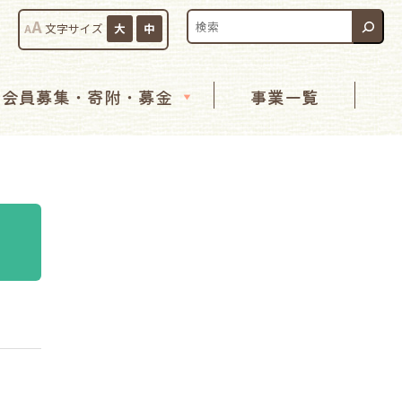
検索:
A
A
文字サイズ
大
中
会員募集・寄附・募金
事業一覧