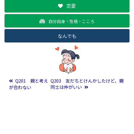
恋愛
自分自身・性格・こころ
なんでも
投稿ナビゲーション
Q201 親と考え
Q203 友だちとけんかしたけど、親
同士は仲がいい
が合わない