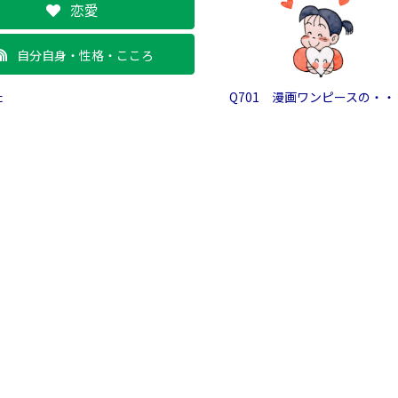
恋愛
自分自身・性格・こころ
た
Q701 漫画ワンピースの・