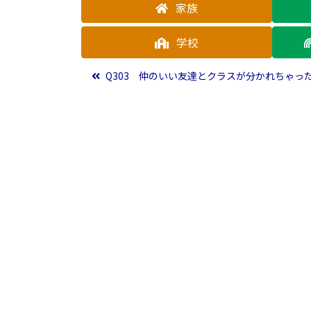
家族
学校
投稿ナビゲーション
Q303 仲のいい友達とクラスが分かれちゃっ