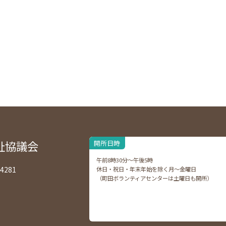
祉協議会
開所日時
午前8時30分～午後5時
4281
休日・祝日・年末年始を除く月～金曜日
（町田ボランティアセンターは土曜日も開所）