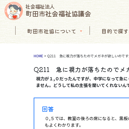
社会福祉法人
町田市社会福祉協議会
コンテンツへスキップ
町田市社協について
目的で探す
メインナビゲーション
HOME
>
Q211 急に視力が落ちたのでメガネが欲しいので
Q211 急に視力が落ちたので
視力が１,０だったんですが、中学になって急に
ません。どうして私の主張を聞いてくれないん
回答
０,５では、教室の後ろの席になると、黒
もよくわかります。