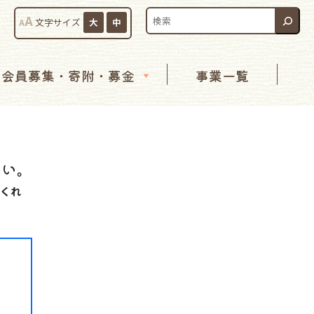
検索:
A
A
文字サイズ
大
中
会員募集・寄附・募金
事業一覧
ない。
てくれ