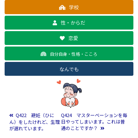
学校
性・からだ
恋愛
自分自身・性格・こころ
なんでも
投稿ナビゲーション
Q422 避妊（ひに
Q424 マスターベーションを毎
日やってしまいます。これは普
ん）をしたけれど、生理
通のことですか？
が遅れています。