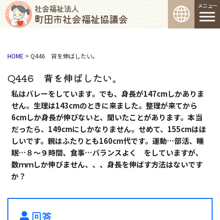
コンテンツへスキップ
メインナビゲーション
社会福祉法人
町田市社会福祉協議会
HOME
>
Q446 背を伸ばしたい。
Q446 背を伸ばしたい。
私はバレーをしています。でも、身長が147cmしかありま
せん。生理は143cmのときに来ました。整理が来てから
6cmしか身長が伸びないと、聞いたことがあります。本当
だったら、149cmにしかなりません。せめて、155cmはほ
しいです。親はふたりとも160cm代です。運動…部活、睡
眠…８～９時間、食事…バランスよく をしていますが、
数ｍｍしか伸びません、、、身長を伸ばす方法はないです
か？
回答