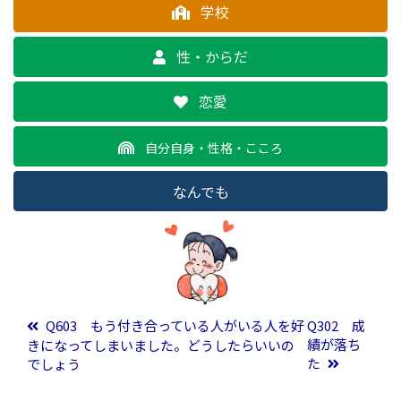
学校
性・からだ
恋愛
自分自身・性格・こころ
なんでも
投稿ナビゲーション
Q603 もう付き合っている人がいる人を好
Q302 成
績が落ち
きになってしまいました。どうしたらいいの
た
でしょう