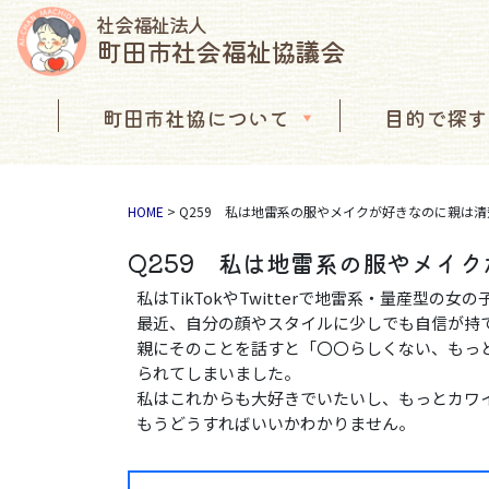
社会福祉法人
町田市社会福祉協議会
コンテンツへスキップ
町田市社協について
目的で探す
メインナビゲーション
HOME
>
Q259 私は地雷系の服やメイクが好きなのに親は
Q259 私は地雷系の服やメイ
私はTikTokやTwitterで地雷系・量産型の
最近、自分の顔やスタイルに少しでも自信が持
親にそのことを話すと「〇〇らしくない、もっ
られてしまいました。
私はこれからも大好きでいたいし、もっとカワ
もうどうすればいいかわかりません。