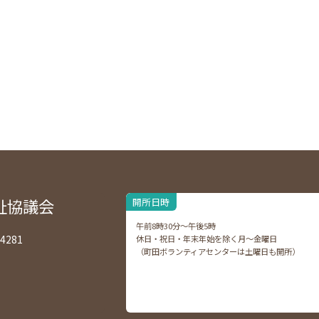
祉協議会
開所日時
午前8時30分～午後5時
4281
休日・祝日・年末年始を除く月～金曜日
（町田ボランティアセンターは土曜日も開所）