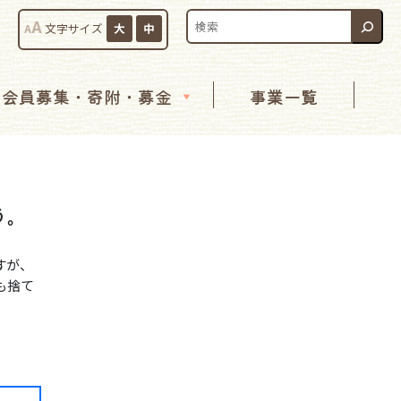
検索:
A
A
文字サイズ
大
中
会員募集・寄附・募金
事業一覧
う。
すが、
も捨て