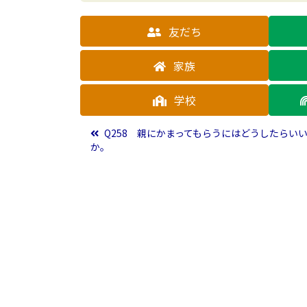
友だち
家族
学校
投稿ナビゲーション
Q258 親にかまってもらうにはどうしたらい
か。