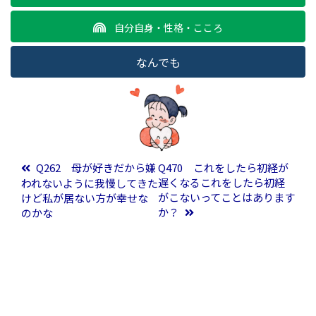
自分自身・性格・こころ
なんでも
投稿ナビゲーション
Q262 母が好きだから嫌
Q470 これをしたら初経が
遅くなるこれをしたら初経
われないように我慢してきた
がこないってことはあります
けど私が居ない方が幸せな
か？
のかな