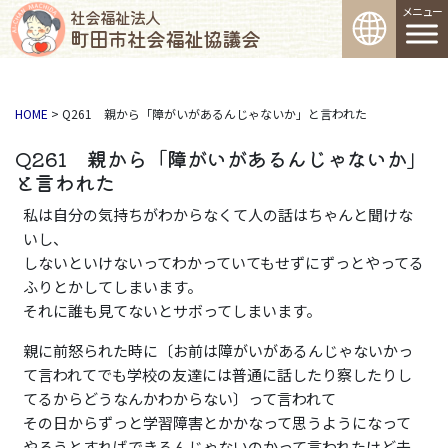
コンテンツへスキップ
メインナビゲーション
社会福祉法人
町田市社会福祉協議会
HOME
>
Q261 親から「障がいがあるんじゃないか」と言われた
Q261 親から「障がいがあるんじゃないか」
と言われた
私は自分の気持ちがわからなくて人の話はちゃんと聞けな
いし、
しないといけないってわかっていてもせずにずっとやってる
ふりとかしてしまいます。
それに誰も見てないとサボってしまいます。
親に前怒られた時に〔お前は障がいがあるんじゃないかっ
て言われてでも学校の友達には普通に話したり察したりし
てるからどうなんかわからない〕って言われて
その日からずっと学習障害とかかなって思うようになって
やろうとすればできるんじゃないのかって言われたけど未