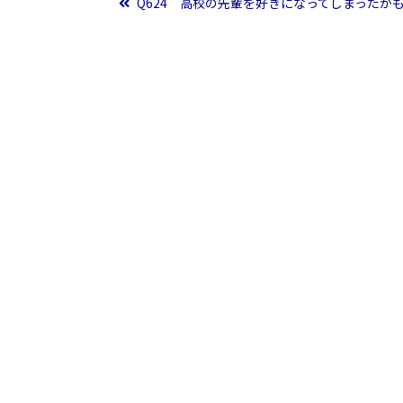
投稿ナビゲーション
Q624 高校の先輩を好きになってしまったか