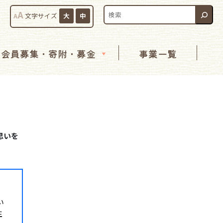
検索:
A
A
文字サイズ
大
中
会員募集・寄附・募金
事業一覧
思いを
い
生