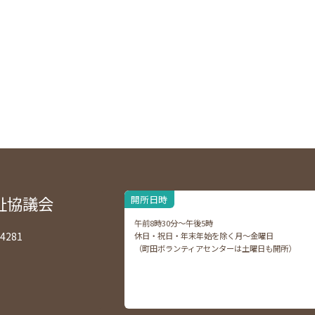
祉協議会
開所日時
午前8時30分～午後5時
4281
休日・祝日・年末年始を除く月～金曜日
（町田ボランティアセンターは土曜日も開所）