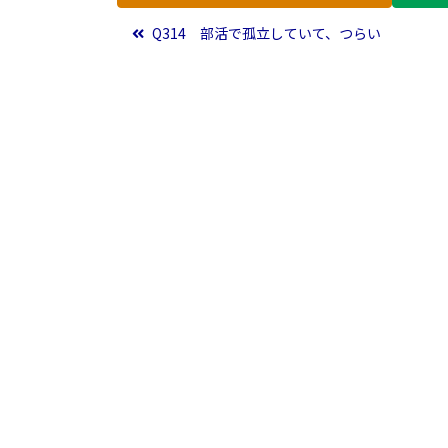
投稿ナビゲーション
Q314 部活で孤立していて、つらい