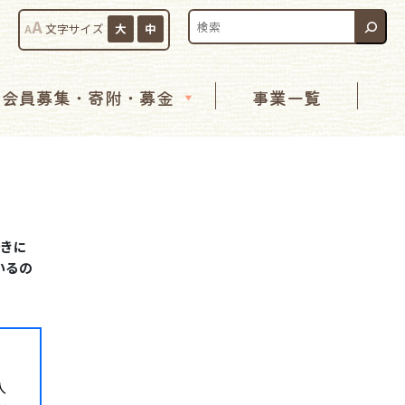
検索:
A
A
文字サイズ
大
中
会員募集・寄附・募金
事業一覧
好きに
いるの
入