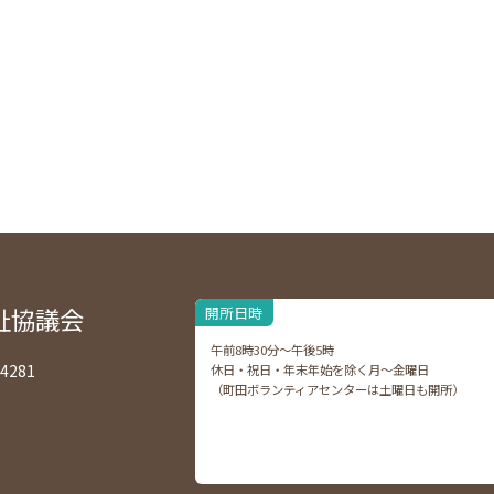
祉協議会
開所日時
午前8時30分～午後5時
4281
休日・祝日・年末年始を除く月～金曜日
（町田ボランティアセンターは土曜日も開所）