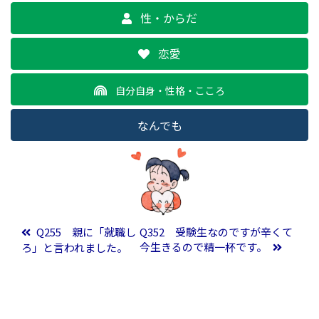
性・からだ
恋愛
自分自身・性格・こころ
なんでも
投稿ナビゲーション
Q255 親に「就職し
Q352 受験生なのですが辛くて
今生きるので精一杯です。
ろ」と言われました。