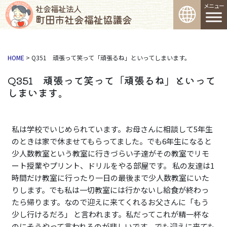
コンテンツへスキップ
メインナビゲーション
社会福祉法人
町田市社会福祉協議会
HOME
>
Q351 頑張って笑って「頑張るね」といってしまいます。
Q351 頑張って笑って「頑張るね」といって
しまいます。
私は学校でいじめられています。お母さんに相談して5年生
のときは家で休ませてもらってました。でも6年生になると
少人数教室という教室に行きづらい子達がその教室でリモ
ート授業やプリント、ドリルをやる部屋です。 私の友達は1
時間だけ教室に行ったり一日の最後まで少人数教室にいた
りします。でも私は一切教室には行かないし給食が終わっ
たら帰ります。なので迎えに来てくれるお父さんに「もう
少し行けるだろ」 と言われます。私だってこれが精一杯な
のにそうやって言われるのが悲しいです。でも迎えに来ても