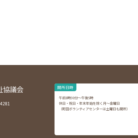
祉協議会
開所日時
午前8時30分～午後5時
4281
休日・祝日・年末年始を除く月～金曜日
（町田ボランティアセンターは土曜日も開所）