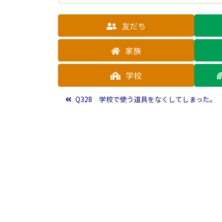
友だち
家族
学校
投稿ナビゲーション
Q328 学校で使う道具をなくしてしまった。