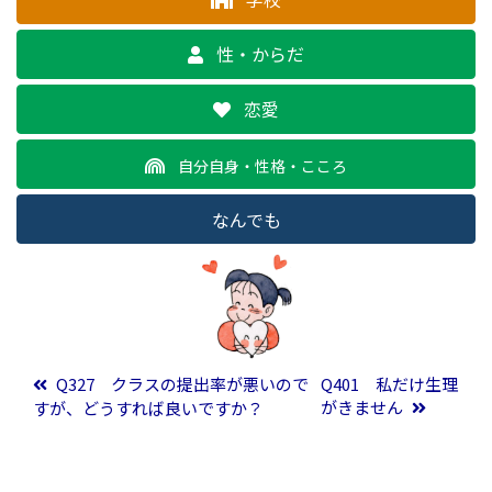
性・からだ
恋愛
自分自身・性格・こころ
なんでも
投稿ナビゲーション
Q327 クラスの提出率が悪いので
Q401 私だけ生理
がきません
すが、どうすれば良いですか？