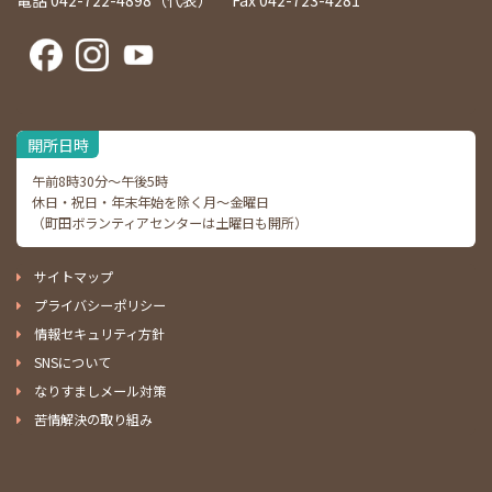
電話 042-722-4898（代表） Fax 042-723-4281
開所日時
午前8時30分～午後5時
休日・祝日・年末年始を除く月～金曜日
（町田ボランティアセンターは土曜日も開所）
サイトマップ
プライバシーポリシー
情報セキュリティ方針
SNSについて
なりすましメール対策
苦情解決の取り組み