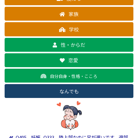
家族
学校
性・からだ
恋愛
自分自身・性格・こころ
なんでも
投稿ナビゲーション
Q405 妊娠
Q333 陸上部なのに足が遅いです。退部