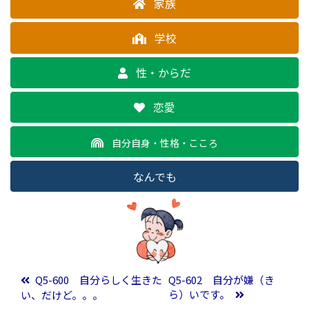
家族
学校
性・からだ
恋愛
自分自身・性格・こころ
なんでも
投稿ナビゲーション
Q5-600 自分らしく生きた
Q5-602 自分が嫌（き
ら）いです。
い、だけど。。。