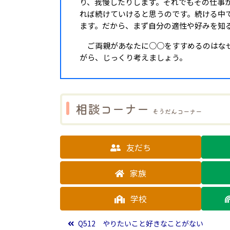
り、我慢したりします。それでもその仕事
れば続けていけると思うのです。続ける中
ます。だから、まず自分の適性や好みを知
ご両親があなたに○○をすすめるのはなぜ
がら、じっくり考えましょう。
相談コーナー
そうだんコーナー
友だち
家族
学校
投稿ナビゲーション
Q512 やりたいこと好きなことがない