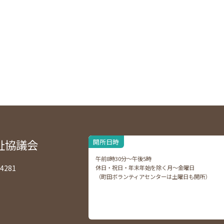
祉協議会
開所日時
午前8時30分～午後5時
4281
休日・祝日・年末年始を除く月～金曜日
（町田ボランティアセンターは土曜日も開所）