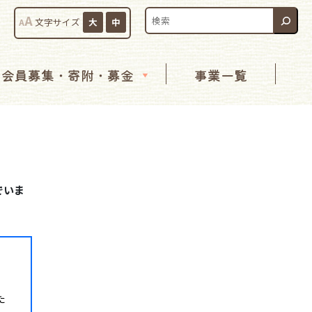
検索:
A
A
文字サイズ
大
中
会員募集・寄附・募金
事業一覧
でいま
た