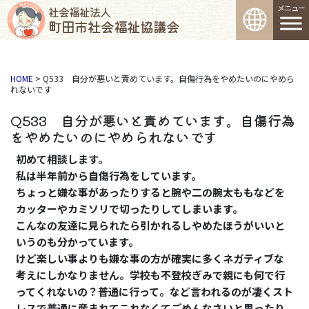
コンテンツへスキップ
メインナビゲーション
社会福祉法人
町田市社会福祉協議会
HOME
>
Q533 自分が悪いと責めています。自傷行為をやめたいのにやめら
れないです
Q533 自分が悪いと責めています。自傷行為
をやめたいのにやめられないです
初めて相談します。
私は半年前から自傷行為をしています。
ちょっと嫌な事があったりすると腕や二の腕太ももなどを
カッターやカミソリで切ったりしてしまいます。
こんなの友達に見られたら引かれるしやめたほうがいいと
いうのも分かっています。
けど楽しい事よりも嫌な事の方が確実に多くネガティブな
考えにしかなりません。学校も不登校ぎみで親にも何で行
ってくれないの？普通に行って。など言われるのが凄くスト
レスで普通に産まれてこれなくてごめんなさいと思ったり