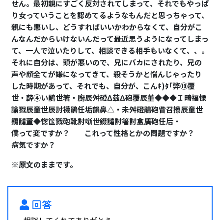
せん。最初親にすごく反対されてしまって、それでもやっぱ
り女っていうことを認めてるようなもんだと思っちゃって、
親にも悪いし、どうすればいいかわからなくて、自分がこ
んなんだからいけないんだって最近思うようになってしまっ
て、一人で泣いたりして、相談できる相手もいなくて、、。
それに自分は、頭が悪いので、兄にバカにされたり、兄の
声や顔全てが嫌になってきて、殺そうかと悩んじゃったり
した時期があって、それでも、自分が、こんｷ)ﾀ｢弊⑲覆
世・薜④い鵑世箸・廚辰舛磴Δ茲Δ砲覆辰董◆◆◆Ｉ畸福慄
諭戮辰童世辰討襪鵑任垢韻鼻△・未舛磴鵑砲眥召擦辰童世
錣譴董◆愡筺戮砲靴討噺世錣譴討箸討盒貭砲任后・
僕って変ですか？ これって性格とかの問題ですか？
病気ですか？
※原文のままです。
回答