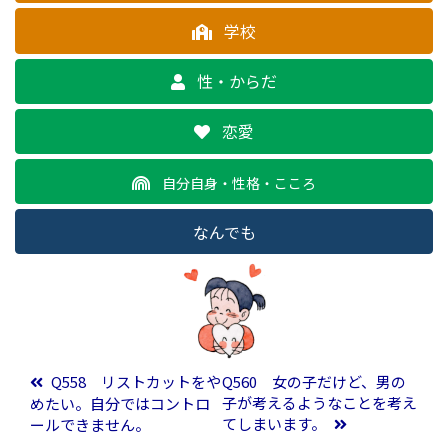
学校
性・からだ
恋愛
自分自身・性格・こころ
なんでも
投稿ナビゲーション
Q558 リストカットをや
Q560 女の子だけど、男の
子が考えるようなことを考え
めたい。自分ではコントロ
てしまいます。
ールできません。