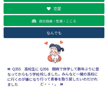
恋愛
自分自身・性格・こころ
なんでも
投稿ナビゲーション
Q355 高校生に
Q356 闘病で休学して数年ぶりに登
校しました。みんなと一緒の高校に
なってからもう学校
行って青春を取り戻したいのだけれ
に行くのが嫌になり
ど・・・。
ました