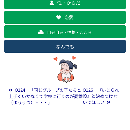
性・からだ
恋愛
自分自身・性格・こころ
なんでも
投稿ナビゲーション
Q124 「同じグループの子たちと
Q126 『いじられ
役』と決めつけな
上手くいかなくて学校に行くのが憂鬱
いでほしい
（ゆううつ）・・・」