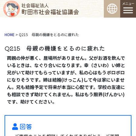
コンテンツへスキップ
メインナビゲーション
社会福祉法人
町田市社会福祉協議会
HOME
>
Q215 母親の機嫌をとるのに疲れた
Q215 母親の機嫌をとるのに疲れた
両親の仲が悪く、居場所がありません。父がお酒を飲んで
いるときは、なぐり合いになります。幸（さいわ）い姉と
兄がいて助けてもらっていますが、私の心はもうボロボロ
になりそうです。姉は結婚(けっこん)して今は家にいませ
ん。兄も結婚予定で将来が本当に心配です。学校の友達に
も相談できず助けてくれません。私はもう限界(げんかい)
です、助けてください。
回答