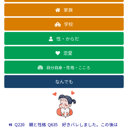
家族
学校
性・からだ
恋愛
自分自身・性格・こころ
なんでも
投稿ナビゲーション
Q220 親と性格
Q635 好きバレしました。この後は