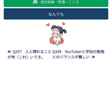
自分自身・性格・こころ
なんでも
投稿ナビゲーション
Q337 人と関わること
Q339 YouTuberと学校の勉強
とのバランスが難しい
が怖（こわ）いです。