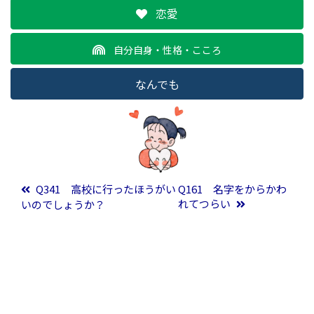
恋愛
自分自身・性格・こころ
なんでも
投稿ナビゲーション
Q341 高校に行ったほうがい
Q161 名字をからかわ
れてつらい
いのでしょうか？