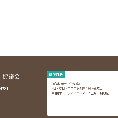
祉協議会
開所日時
午前8時30分～午後5時
4281
休日・祝日・年末年始を除く月～金曜日
（町田ボランティアセンターは土曜日も開所）