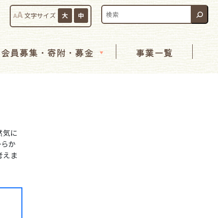
検索:
A
A
文字サイズ
大
中
会員募集・寄附・募金
事業一覧
然気に
からか
考えま