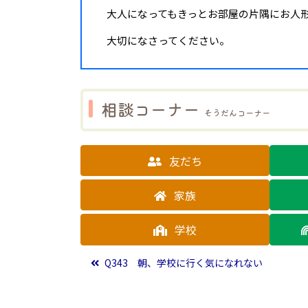
大人になってもきっとお部屋の片隅にお人
大切になさってください。
相談コーナー
そうだんコーナー
友だち
家族
学校
投稿ナビゲーション
Q343 朝、学校に行く気になれない