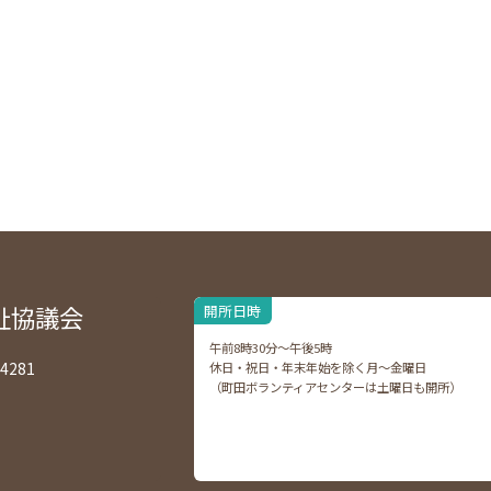
祉協議会
開所日時
午前8時30分～午後5時
4281
休日・祝日・年末年始を除く月～金曜日
（町田ボランティアセンターは土曜日も開所）