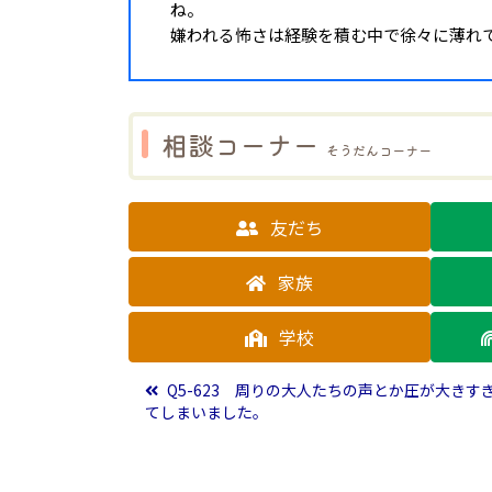
ね。
嫌われる怖さは経験を積む中で徐々に薄れ
相談コーナー
そうだんコーナー
友だち
家族
学校
投稿ナビゲーション
Q5-623 周りの大人たちの声とか圧が大きす
てしまいました。