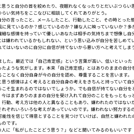
と思うと自分の首を絞めたり、夜眠れなくなったりとだいぶつらい
つらい気持ちをここなびに相談してくれてありがとう。
自分の言ったこと、メールしたこと、行動したこと、その時とった
風に見ているのか？感じているのか？嫌な人に映っていないか？多
繊細な感情を持っていて優しいあなたは相手の気持ちまで想像し自
には嫌われているかもしれない、という思い込みが自分を苦しめて
れてはいないのに自分に自信が持てないから悪い方へと考えてしま
ました。最近では「自己肯定感」という言葉が高い、低いといった
ったような気がします。本来「自己肯定感」とはありのままの自分
ることなく自分自身が今の自分を認め、尊重することを言います。
と思う感情はよく考えると自分自身の考えをきちんと持っていて自
らこそ生まれるのではないでしょうか。でも自信が持てない自分を
。今はまずありのままの自分を受け入れて自分のことをもっともっ
、行動、考え方は他の人と異なることもあり、嫌われたのではない
それぞれいろいろな考えがあっていいのです。嫌われない努力する
可能性を信じて得意とすることを見つけていけば、自然と嫌われた
ものです。
の人に「私がしたことどう思う？」などと聞いてみるのもいいです