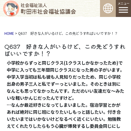
コンテンツへスキップ
メインナビゲーション
社会福祉法人
町田市社会福祉協議会
HOME
>
Q637 好きな人がいるけど、この先どうすればいいですか！？
Q637 好きな人がいるけど、この先どうすれ
ばいいですか！？
小学校からずっと同じクラス(1クラスしかなかったため)で
中学に入っても三年間同じクラスになった男の子がいます。
中学入学当初は私も彼も人見知りだったため、同じ小学校
出身の男子三人と私でずーっといました。そのときは別に
なんとも思ってなかったんです。ただのいい友達だな～みた
いな軽いかんじだったんですけど。
…なんか最近好きになってしまいました。宿泊学習とかが
あれば絶対に同じ班になりたいしもっと話したい。付き合
いたいまではいかないけどなるべく近くにいたい。勉強教
えてくれたりしたらもう心臓が爆発するし委員会同じにし