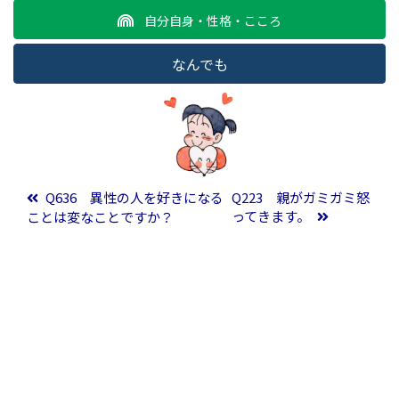
自分自身・性格・こころ
なんでも
投稿ナビゲーション
Q636 異性の人を好きになる
Q223 親がガミガミ怒
ってきます。
ことは変なことですか？