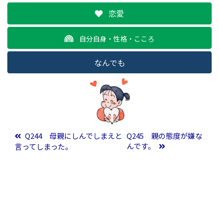
恋愛
自分自身・性格・こころ
なんでも
投稿ナビゲーション
Q244 母親にしんでしまえと
Q245 親の態度が嫌な
んです。
言ってしまった。