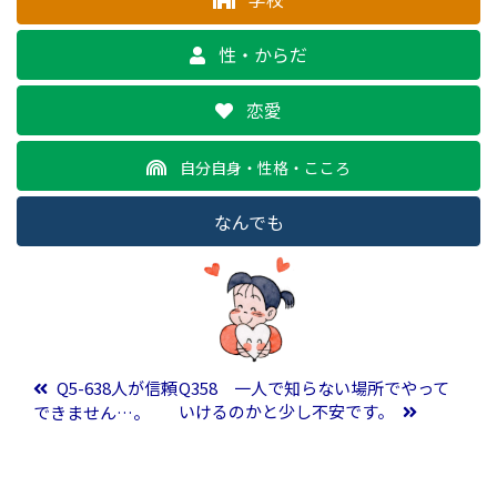
性・からだ
恋愛
自分自身・性格・こころ
なんでも
投稿ナビゲーション
Q5-638人が信頼
Q358 一人で知らない場所でやって
いけるのかと少し不安です。
できません…。