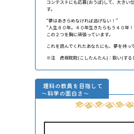
コンテストにも応募(おうぼ)して、大きい仕
す。
“夢はあきらめなければ逃げない！”
“人生８０年。４０年生きたらもう４０年！
この２つを胸に頑張っています。
これを読んでくれたあなたにも、夢を持って
※注 虎視眈眈(こしたんたん)：鋭い(す
理科の教員を目指して
～科学の面白さ～