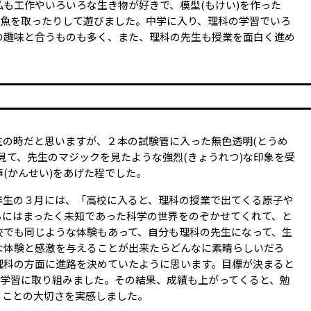
も工作やいろいろな生き物が好きで、模型(もけい)を作った
や魚を取ったりして遊びました。中学に入り、理科の学習でいろ
の趣味と合うものも多く、また、理科の先生も授業を面白く進め
生の時だと思いますが、２本の試験管に入った無色透明(とうめ
見て、先生のマジックを見たような強烈(きょうれつ)な印象を受
(かんせい)をあげた程でした。
年生の３月には、「高校に入ると、理科の授業で出てくる原子や
ちにはまったく未知であった科学の世界をのぞかせてくれて、と
校でも同じような体験もあって、自分も理科の先生になって、生
な体験と感激を与えることが出来たらどんなに素晴らしいだろ
理科の方面に進路を決めていたように思います。目標が決まると
に学習に取り組みました。その結果、成績も上がってくると、勉
ることの大切さを実感しました。